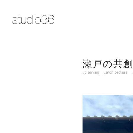
瀬戸の共
planning
architecture