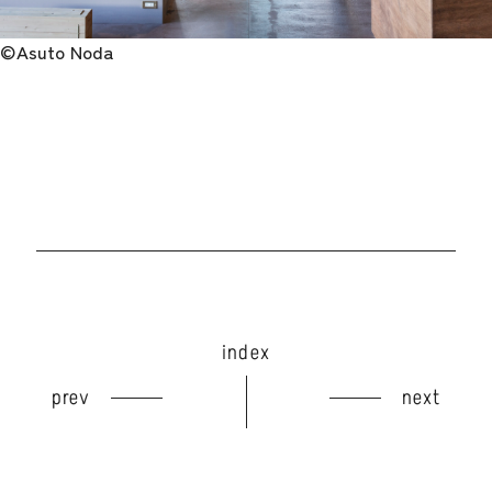
©️Asuto Noda
index
prev
next